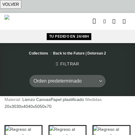
Saltar
al
contenido
TU PEDIDO EN 24/48H
Collections
/
Back to the Future | Delorean 2
FILTRAR
Material:
Lienzo Canvas
Papel plastificado
Medidas:
20x30
30x40
40x50
50x70