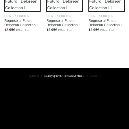
CIENCIA FICCIÓN
CIENCIA FICCIÓN
CIENCIA FICCIÓN
Regreso al Futuro |
Regreso al Futuro |
Regreso al Futuro |
Delorean Collection I
Delorean Collection II
Delorean Collection III
12,95
€
12,95
€
12,95
€
IVA incluido
IVA incluido
IVA incluido
PORTES GRATIS
[40%]
DTO. PÓSTERS PAPEL PLASTIFICADO
[4X3]
[10%]
COMPRA 4 Y PAGA 3
DTO. 1ª COMPRA
A PARTIR DEL 2º PÓSTER
(PENÍNSULA)