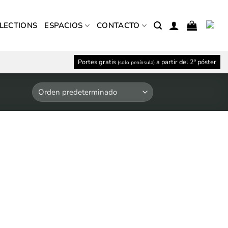
LECTIONS
ESPACIOS
CONTACTO
Portes gratis
a partir del 2º póster
(solo península)