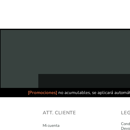
[Promociones]
no acumulables, se aplicará automát
ATT. CLIENTE
LE
Condi
Mi cuenta
Devo