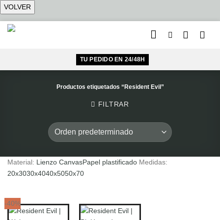
Saltar
al
contenido
TU PEDIDO EN 24/48H
Productos etiquetados “Resident Evil”
FILTRAR
Material:
Lienzo Canvas
Papel plastificado
Medidas:
20x30
30x40
40x50
50x70
-40%