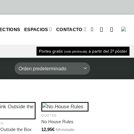
ECTIONS
ESPACIOS
CONTACTO
Portes gratis
a partir del 2º póster
(solo península)
QUOTES
No House Rules
ES
 Outside the Box
12,95
€
IVA incluido