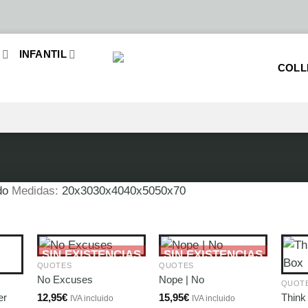
O
INFANTIL
COLL
do
Medidas:
20x30
30x40
40x50
50x70
SIN EXISTENCIAS
SIN EXISTENCIAS
QUOTES
QUOTES
No Excuses
Nope | No
QUOT
er
12,95
€
15,95
€
Think
IVA incluido
IVA incluido