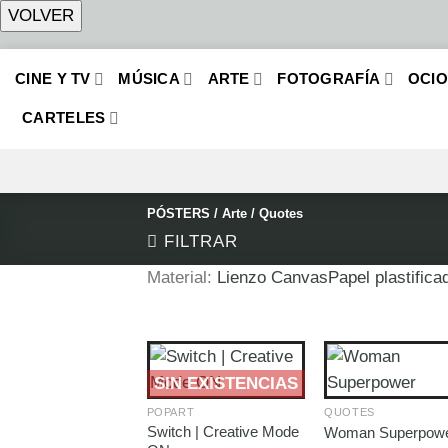
Saltar
CINE Y TV
MÚSICA
ARTE
FOTOGRAFÍA
OCI
al
contenido
CARTELES
PÓSTERS
/
Arte
/
Quotes
FILTRAR
Material:
Lienzo Canvas
Papel plastifica
SIN EXISTENCIAS
POPART
QUOTES
Switch | Creative Mode
Woman Superpow