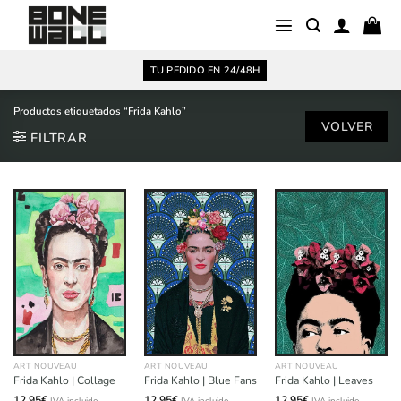
Saltar
al
contenido
TU PEDIDO EN 24/48H
Productos etiquetados “Frida Kahlo”
FILTRAR
ART NOUVEAU
ART NOUVEAU
ART NOUVEAU
Frida Kahlo | Collage
Frida Kahlo | Blue Fans
Frida Kahlo | Leaves
12,95
€
12,95
€
12,95
€
IVA incluido
IVA incluido
IVA incluido