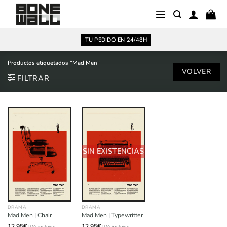
Saltar
al
contenido
TU PEDIDO EN 24/48H
Productos etiquetados “Mad Men”
FILTRAR
SIN EXISTENCIAS
DRAMA
DRAMA
Mad Men | Chair
Mad Men | Typewritter
12,95
€
12,95
€
IVA incluido
IVA incluido