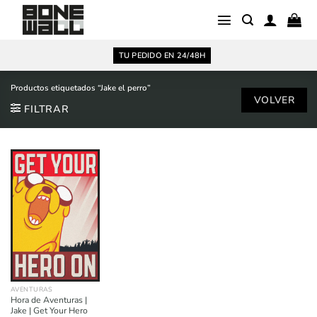
Saltar
al
contenido
TU PEDIDO EN 24/48H
Productos etiquetados “Jake el perro”
FILTRAR
AVENTURAS
Hora de Aventuras |
Jake | Get Your Hero