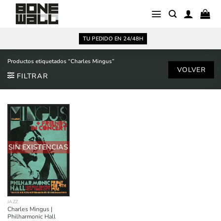
Saltar
al
contenido
TU PEDIDO EN 24/48H
Productos etiquetados “Charles Mingus”
FILTRAR
SIN EXISTENCIAS
JAZZ
Charles Mingus |
Philharmonic Hall