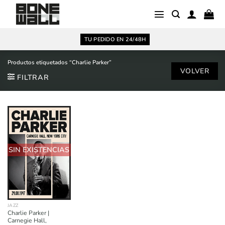
Saltar
al
contenido
TU PEDIDO EN 24/48H
Productos etiquetados “Charlie Parker”
FILTRAR
SIN EXISTENCIAS
JAZZ
Charlie Parker |
Carnegie Hall,