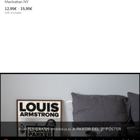
Manhattan NY
Price
12,95
€
–
15,95
€
range:
IVA incluido
12,95€
through
15,95€
PORTES GRATIS
A PARTIR DEL 2º PÓSTER
(PENÍNSULA)