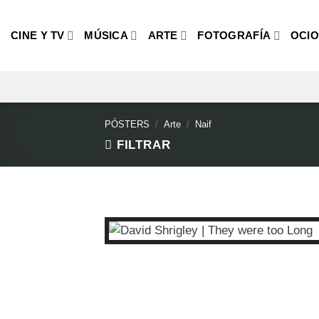
Saltar
al
CINE Y TV
MÚSICA
ARTE
FOTOGRAFÍA
OCI
contenido
PÓSTERS
/
Arte
/
Naif
FILTRAR