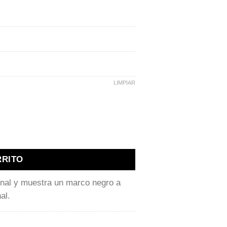
LIMPIAR
d
RRITO
inal y muestra un marco negro a
al.