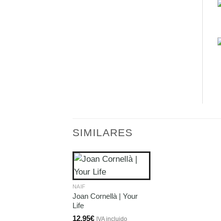
SIMILARES
NAIF
Joan Cornellà | Your
Life
12,95
€
IVA incluido