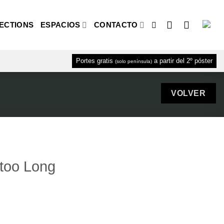
ECTIONS
ESPACIOS
CONTACTO
Portes gratis
a partir del 2º póster
(solo península)
 too Long