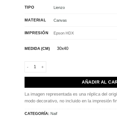
TIPO
Lienzo
MATERIAL
Canvas
IMPRESIÓN
Epson HDX
MEDIDA (CM)
30x40
David Shrigley | They were too Long cantida
AÑADIR AL CA
La imagen representada es una réplica del orig
modo decorativo, no incluido en la impresión fin
CATEGORÍA:
Naif