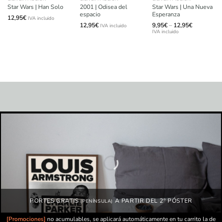
2001 | Odisea del
Star Wars | Una Nueva
Star Wars | Han Solo
espacio
Esperanza
12,95
€
IVA incluido
Price
12,95
€
9,95
€
–
12,95
€
IVA incluido
range:
IVA incluido
9,95€
through
12,95€
PORTES GRATIS
A PARTIR DEL 2º PÓSTER
(PENÍNSULA)
[Promociones]
no acumulables, se aplicará automáticamente en tu carrito la de