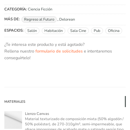
CATEGORÍA:
Ciencia Ficción
MÁS DE:
Regreso al Futuro
,
Delorean
ESPACIOS:
Salón
Habitación
Sala Cine
Pub
Oficina
¿Te interesa este producto y está agotado?
Rellena nuestro
formulario de solicitudes
e intentaremos
conseguírtelo!
MATERIALES
Lienzo Canvas
Material texturizado de composición mixta (50% algodón /
50% poliéster), de 270-310g/m², semi-impermeable, que
ofrece impresiones de acabado mate o satinado según tipo