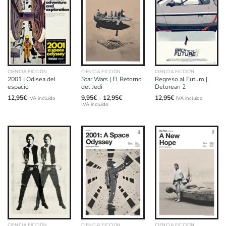
CIENCIA FICCIÓN
CIENCIA FICCIÓN
CIENCIA FICCIÓN
2001 | Odisea del
Star Wars | El Retorno
Regreso al Futuro |
espacio
del Jedi
Delorean 2
Price
12,95
€
9,95
€
–
12,95
€
12,95
€
IVA incluido
IVA incluido
range:
IVA incluido
9,95€
through
12,95€
CIENCIA FICCIÓN
CIENCIA FICCIÓN
CIENCIA FICCIÓN