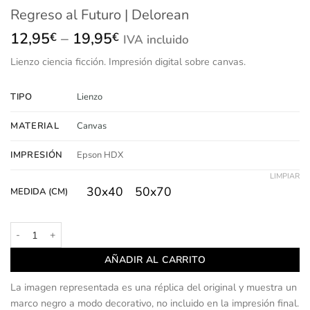
Regreso al Futuro | Delorean
Price
12,95
–
19,95
€
€
IVA incluido
range:
Lienzo
ciencia ficción.
Impresión
digital sobre canvas.
12,95€
through
19,95€
TIPO
Lienzo
MATERIAL
Canvas
IMPRESIÓN
Epson HDX
LIMPIAR
30x40
50x70
MEDIDA (CM)
Regreso al Futuro | Delorean cantidad
AÑADIR AL CARRITO
La imagen representada es una réplica del original y muestra un
marco negro a modo decorativo, no incluido en la impresión final.