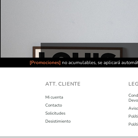
[Promociones]
no acumulables, se aplicará automát
ATT. CLIENTE
LE
Condi
Mi cuenta
Devo
Contacto
Avis
Solicitudes
Polít
Desistimiento
Polít