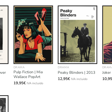
DRAMA
DRAMA
DRAM
Pulp Fiction | Mia
over
Peaky Blinders | 2013
Joker
Wallace PopArt
12,95
€
10,9
IVA incluido
19,95
€
IVA incluido