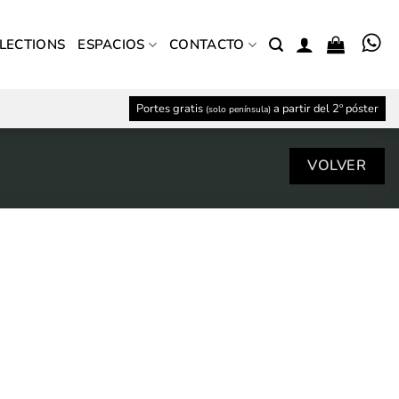
LECTIONS
ESPACIOS
CONTACTO
Portes gratis
a partir del 2º póster
(solo península)