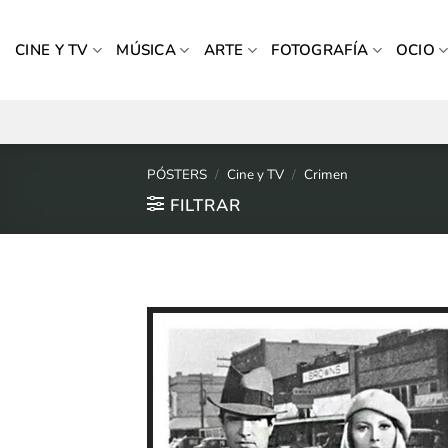
Saltar
al
CINE Y TV
MÚSICA
ARTE
FOTOGRAFÍA
OCIO
contenido
PÓSTERS
/
Cine y TV
/
Crimen
FILTRAR