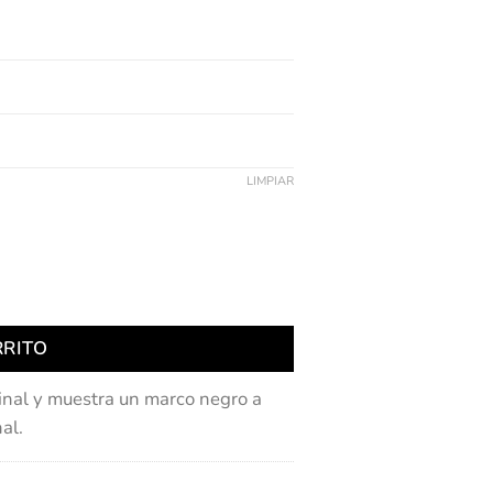
LIMPIAR
RRITO
inal y muestra un marco negro a
al.