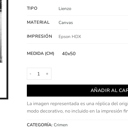
TIPO
Lienzo
MATERIAL
Canvas
IMPRESIÓN
Epson HDX
MEDIDA (CM)
40x50
Bonnie & Clyde | 1967 cantidad
AÑADIR AL CA
La imagen representada es una réplica del orig
modo decorativo, no incluido en la impresión fin
CATEGORÍA:
Crimen