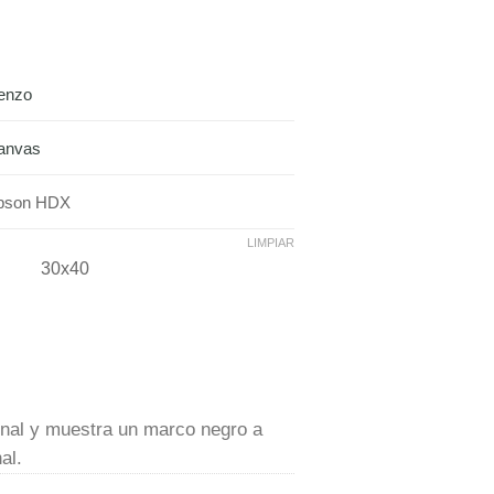
ienzo
anvas
pson HDX
LIMPIAR
30x40
inal y muestra un marco negro a
al.