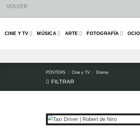
Saltar
al
CINE Y TV
MÚSICA
ARTE
FOTOGRAFÍA
OCI
contenido
PÓSTERS
/
Cine y TV
/
Drama
FILTRAR