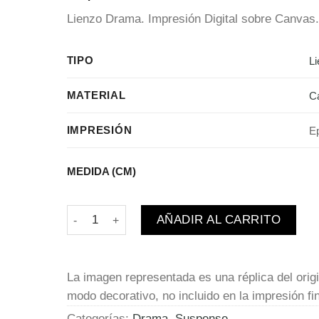
Lienzo
Drama.
Impresión
Digital sobre Canvas.
TIPO
L
MATERIAL
C
IMPRESIÓN
E
MEDIDA (CM)
Taxi Driver | Robert de Niro cantidad
AÑADIR AL CARRITO
La imagen representada es una réplica del orig
modo decorativo, no incluido en la impresión fin
Categorías:
Drama
,
Suspense