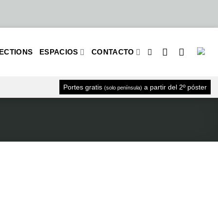
ECTIONS
ESPACIOS
CONTACTO
Portes gratis
a partir del 2º póster
(solo península)