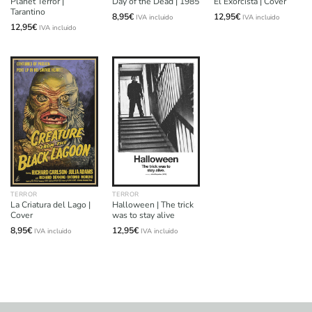
Planet Terror |
Day of the Dead | 1985
El Exorcista | Cover
Tarantino
8,95
€
12,95
€
IVA incluido
IVA incluido
12,95
€
IVA incluido
TERROR
TERROR
La Criatura del Lago |
Halloween | The trick
Cover
was to stay alive
8,95
€
12,95
€
IVA incluido
IVA incluido