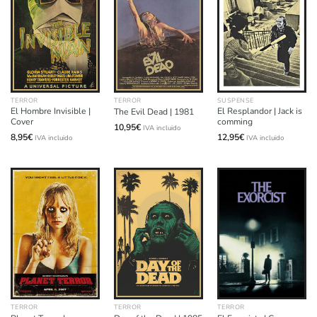
TERROR
TERROR
SUSPENSE
El Hombre Invisible |
El Resplandor | Jack is
The Evil Dead | 1981
Cover
comming
10,95
€
IVA incluido
8,95
€
12,95
€
IVA incluido
IVA incluido
TERROR
TERROR
TERROR