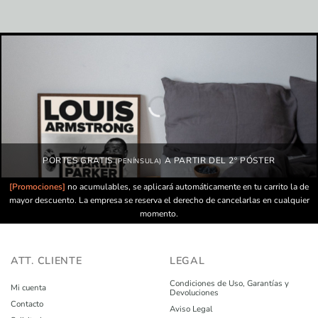
PORTES GRATIS
A PARTIR DEL 2º PÓSTER
(PENÍNSULA)
[Promociones]
no acumulables, se aplicará automáticamente en tu carrito la de
mayor descuento. La empresa se reserva el derecho de cancelarlas en cualquier
momento.
ATT. CLIENTE
LEGAL
Condiciones de Uso, Garantías y
Mi cuenta
Devoluciones
Contacto
Aviso Legal