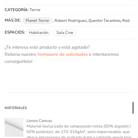
CATEGORÍA:
Terror
MÁS DE:
Planet Terror
,
Robert Rodriguez
,
Quentin Tarantino
,
Red
ESPACIOS:
Habitación
Sala Cine
¿Te interesa este producto y está agotado?
Rellena nuestro
formulario de solicitudes
e intentaremos
conseguírtelo!
MATERIALES
Lienzo Canvas
Material texturizado de composición mixta (50% algodón /
50% poliéster), de 270-310g/m², semi-impermeable, que
ofrece impresiones de acabado mate o satinado según tipo