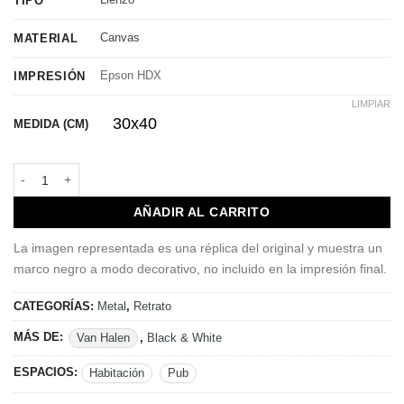
TIPO
Canvas
MATERIAL
Epson HDX
IMPRESIÓN
LIMPIAR
30x40
MEDIDA (CM)
Van Halen | Jump 1984 cantidad
AÑADIR AL CARRITO
La imagen representada es una réplica del original y muestra un
marco negro a modo decorativo, no incluido en la impresión final.
CATEGORÍAS:
Metal
,
Retrato
MÁS DE:
Van Halen
,
Black & White
ESPACIOS:
Habitación
Pub