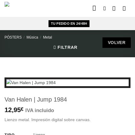
Saltar
al
contenido
TU PEDIDO EN 24/48H
PÓSTERS
/
Música
/
Metal
FILTRAR
Van Halen | Jump 1984
12,95
€
IVA incluido
Lienzo
metal.
Impresión
digital sobre canvas.
Lienzo