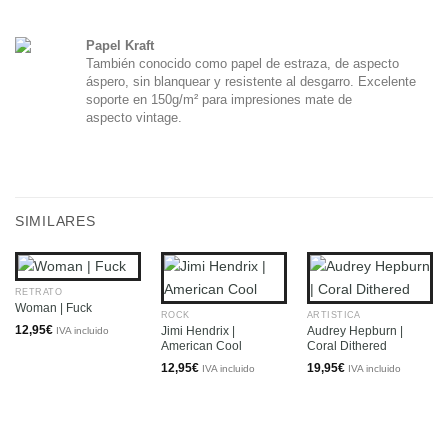
Papel Kraft
También conocido como papel de estraza, de aspecto
áspero, sin blanquear y resistente al desgarro. Excelente
soporte en 150g/m² para impresiones mate de
aspecto vintage.
SIMILARES
RETRATO
Woman | Fuck
ROCK
ARTÍSTICA
12,95
€
Jimi Hendrix |
Audrey Hepburn |
IVA incluido
American Cool
Coral Dithered
12,95
€
19,95
€
IVA incluido
IVA incluido