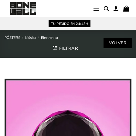
Saltar
al
contenido
TU PEDIDO EN 24/48H
PÓSTERS
/
Música
/
Electrónica
FILTRAR