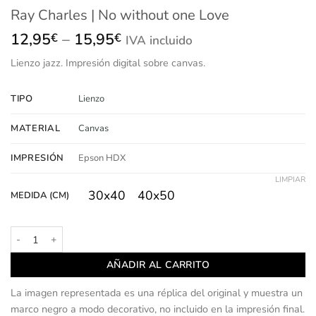
Ray Charles | No without one Love
Price
12,95
–
15,95
€
€
IVA incluido
range:
Lienzo
jazz.
Impresión
digital sobre canvas.
12,95€
through
15,95€
TIPO
Lienzo
MATERIAL
Canvas
IMPRESIÓN
Epson HDX
LIMPIAR
30x40
40x50
MEDIDA (CM)
Ray Charles | No without one Love cantidad
AÑADIR AL CARRITO
La imagen representada es una réplica del original y muestra un
marco negro a modo decorativo, no incluido en la impresión final.