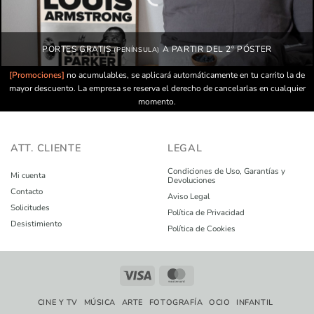
PORTES GRATIS
A PARTIR DEL 2º PÓSTER
(PENÍNSULA)
[Promociones]
no acumulables, se aplicará automáticamente en tu carrito la de
mayor descuento. La empresa se reserva el derecho de cancelarlas en cualquier
momento.
ATT. CLIENTE
LEGAL
Condiciones de Uso, Garantías y
Mi cuenta
Devoluciones
Contacto
Aviso Legal
Solicitudes
Política de Privacidad
Desistimiento
Política de Cookies
CINE Y TV
MÚSICA
ARTE
FOTOGRAFÍA
OCIO
INFANTIL