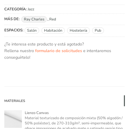
CATEGORÍA:
Jazz
MÁS DE:
Ray Charles
,
Red
ESPACIOS:
Salón
Habitación
Hostelería
Pub
¿Te interesa este producto y está agotado?
Rellena nuestro
formulario de solicitudes
e intentaremos
conseguírtelo!
MATERIALES
Lienzo Canvas
Material texturizado de composición mixta (50% algodón /
50% poliéster), de 270-310g/m², semi-impermeable, que
ofrece impresiones de acabado mate o satinado según tipo