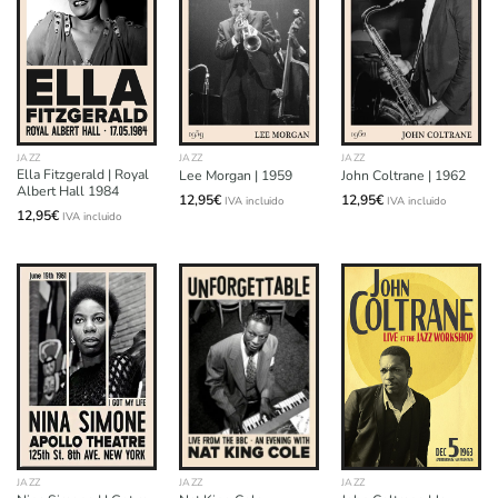
JAZZ
JAZZ
JAZZ
Ella Fitzgerald | Royal
Lee Morgan | 1959
John Coltrane | 1962
Albert Hall 1984
12,95
€
12,95
€
IVA incluido
IVA incluido
12,95
€
IVA incluido
JAZZ
JAZZ
JAZZ