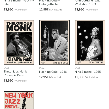
Nina Simone | I Got my
Nat King Cole –
John Coltrane | Jazz
Life
Unforgettable
Workshop 1963
12,95
€
12,95
€
12,95
€
IVA incluido
IVA incluido
IVA incluido
JAZZ
JAZZ
JAZZ
Thelonious Monk |
Nat King Cole | 1946
Nina Simone | 1965
L’olympia Paris
12,95
€
12,95
€
IVA incluido
IVA incluido
12,95
€
IVA incluido