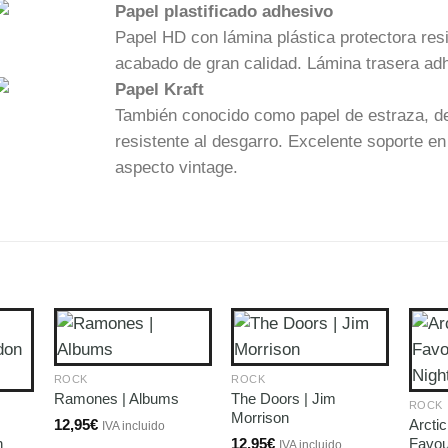
Papel plastificado adhesivo
Papel HD con lámina plástica protectora res
acabado de gran calidad. Lámina trasera ad
Papel Kraft
También conocido como papel de estraza, de
resistente al desgarro. Excelente soporte 
aspecto vintage.
ROCK
ROCK
The Doors | Jim
Ramones | Albums
ROCK
Morrison
Arcti
12,95
€
IVA incluido
n
12,95
€
Favou
IVA incluido