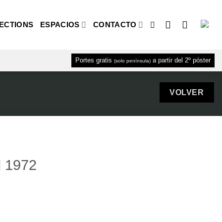
ECTIONS
ESPACIOS
CONTACTO
Portes gratis
a partir del 2º póster
(solo península)
d 1972