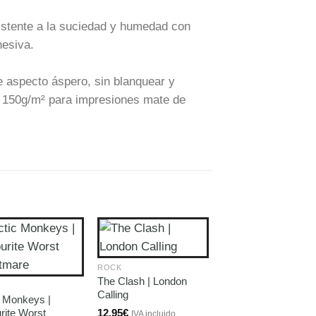
istente a la suciedad y humedad con
hesiva.
 aspecto áspero, sin blanquear y
en 150g/m² para impresiones mate de
ROCK
The Clash | London
Calling
c Monkeys |
rite Worst
12,95
€
IVA incluido