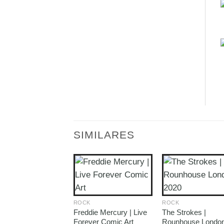
SIMILARES
ROCK
ROCK
Freddie Mercury | Live
The Strokes |
Forever Comic Art
Rounhouse Londo