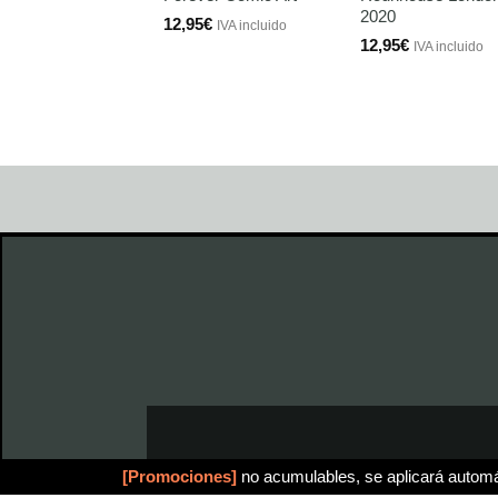
2020
12,95
€
IVA incluido
12,95
€
IVA incluido
[Promociones]
no acumulables, se aplicará automá