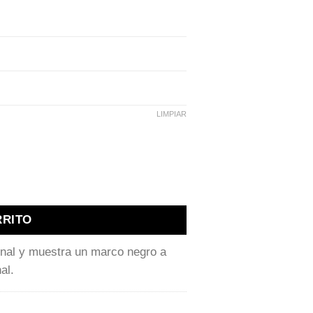
LIMPIAR
RRITO
inal y muestra un marco negro a
al.