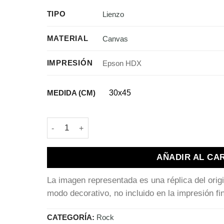
TIPO
Lienzo
MATERIAL
Canvas
IMPRESIÓN
Epson HDX
MEDIDA (CM)
30x45
David Bowie | Pirates World 1972 cantidad
AÑADIR AL CA
La imagen representada es una réplica del orig
modo decorativo, no incluido en la impresión fin
CATEGORÍA:
Rock