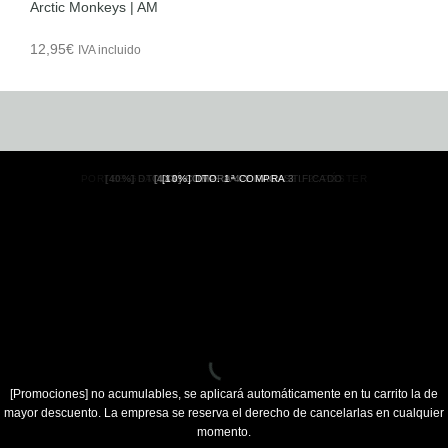
Arctic Monkeys | AM
12,95
€
IVA incluido
PORTES GRATIS
[40%]
DTO. PÓSTERS PAPEL PLASTIFICADO
[4X3]
[10%]
COMPRA 4 Y PAGA 3
DTO. 1ª COMPRA
A PARTIR DEL 2º PÓSTER
(PENÍNSULA)
[Promociones]
no acumulables, se aplicará automáticamente en tu carrito la de
mayor descuento. La empresa se reserva el derecho de cancelarlas en cualquier
momento.