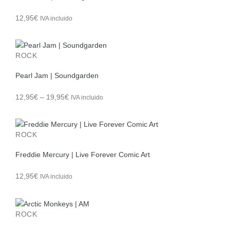
12,95
€
IVA incluido
ROCK
Pearl Jam | Soundgarden
Price
12,95
€
–
19,95
€
IVA incluido
range:
12,95€
through
ROCK
19,95€
Freddie Mercury | Live Forever Comic Art
12,95
€
IVA incluido
ROCK