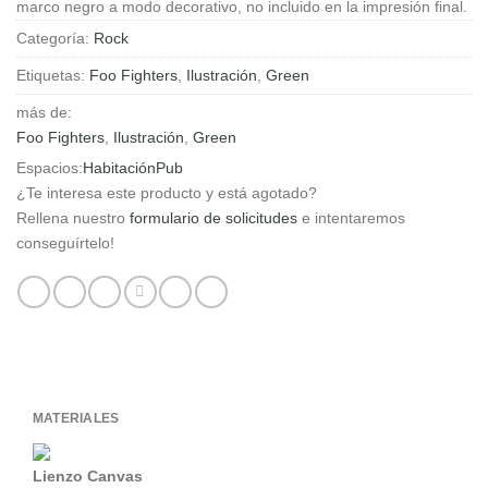
marco negro a modo decorativo, no incluido en la impresión final.
2017
cantidad
Categoría:
Rock
Etiquetas:
Foo Fighters
,
Ilustración
,
Green
más de:
Foo Fighters
,
Ilustración
,
Green
Espacios:
Habitación
Pub
¿Te interesa este producto y está agotado?
Rellena nuestro
formulario de solicitudes
e intentaremos
conseguírtelo!
MATERIALES
Lienzo Canvas