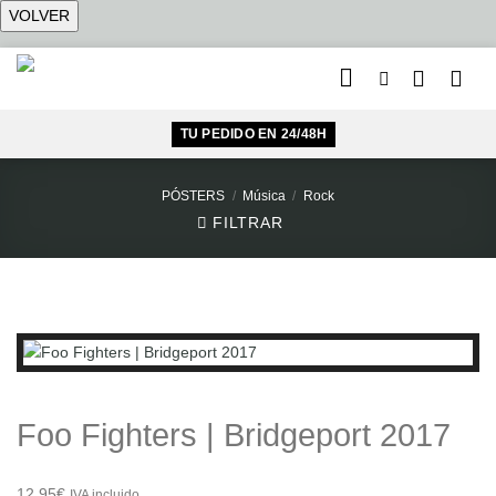
Saltar
al
contenido
TU PEDIDO EN 24/48H
PÓSTERS
/
Música
/
Rock
FILTRAR
Foo Fighters | Bridgeport 2017
12,95
€
IVA incluido