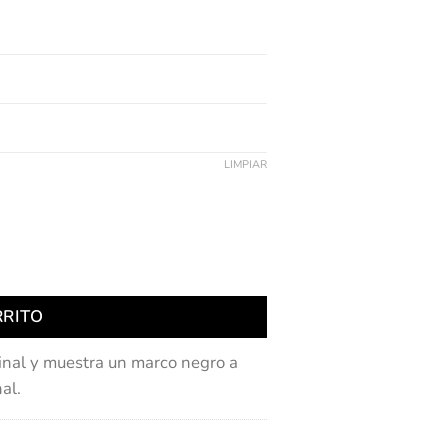
LIMPIAR
RRITO
inal y muestra un marco negro a
al.