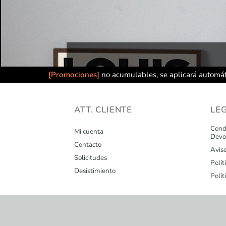
[Promociones]
no acumulables, se aplicará automát
ATT. CLIENTE
LE
Condi
Mi cuenta
Devo
Contacto
Avis
Solicitudes
Polít
Desistimiento
Polít