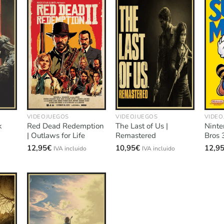
VIDEOJUEGOS
VIDEOJUEGOS
VIDEO
k
Red Dead Redemption
The Last of Us |
Ninte
| Outlaws for Life
Remastered
Bros 
12,95
€
10,95
€
12,9
IVA incluido
IVA incluido