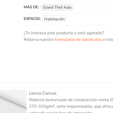
MÁS DE:
Grand Thef Auto
ESPACIO:
Habitación
¿Te interesa este producto y está agotado?
Rellena nuestro
formulario de solicitudes
e int
Lienzo Canvas
Material texturizado de composición mixta (
270-310g/m², semi-impermeable, que ofrec
satinado según tipo de impresión.