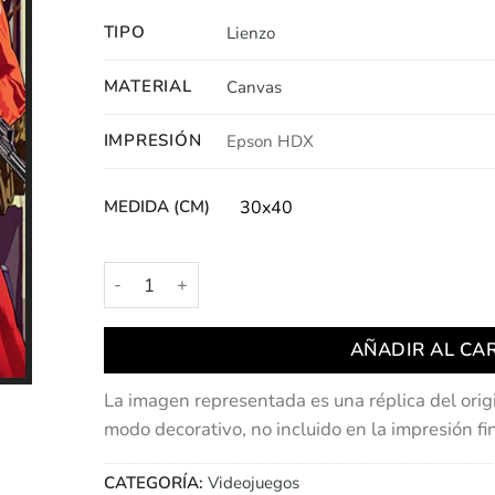
TIPO
Lienzo
MATERIAL
Canvas
IMPRESIÓN
Epson HDX
MEDIDA (CM)
30x40
Grand Thef Auto | Artwork cantidad
AÑADIR AL CA
La imagen representada es una réplica del orig
modo decorativo, no incluido en la impresión fin
CATEGORÍA:
Videojuegos