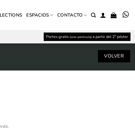
LECTIONS
ESPACIOS
CONTACTO
Portes gratis
a partir del 2º póster
(solo península)
vas.