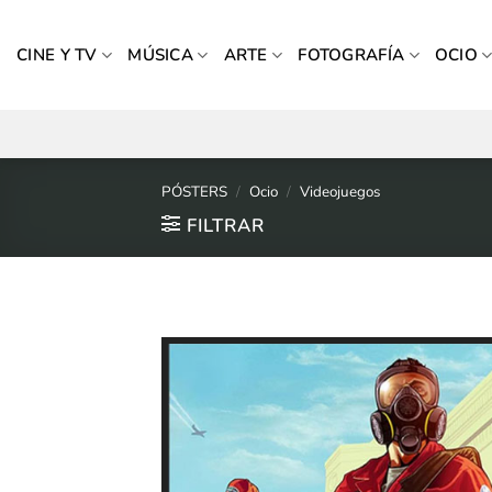
Saltar
al
CINE Y TV
MÚSICA
ARTE
FOTOGRAFÍA
OCIO
contenido
PÓSTERS
/
Ocio
/
Videojuegos
FILTRAR