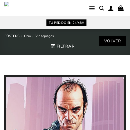
Saltar
al
contenido
TU PEDIDO EN 24/48H
PÓSTERS
/
Ocio
/
Videojuegos
FILTRAR