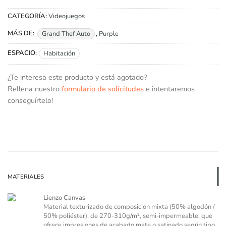
CATEGORÍA:
Videojuegos
MÁS DE:
Grand Thef Auto
,
Purple
ESPACIO:
Habitación
¿Te interesa este producto y está agotado?
Rellena nuestro
formulario de solicitudes
e intentaremos
conseguírtelo!
MATERIALES
Lienzo Canvas
Material texturizado de composición mixta (50% algodón /
50% poliéster), de 270-310g/m², semi-impermeable, que
ofrece impresiones de acabado mate o satinado según tipo