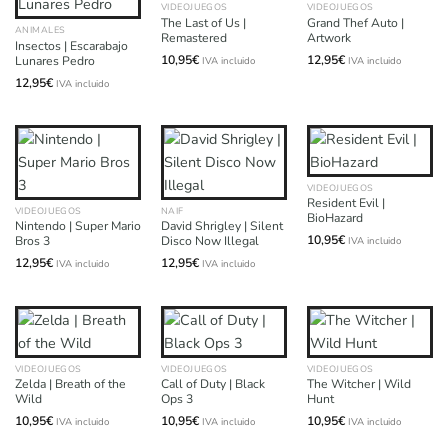
VIDEOJUEGOS
VIDEOJUEGOS
The Last of Us |
Grand Thef Auto |
ANIMALES
Remastered
Artwork
Insectos | Escarabajo
10,95
€
12,95
€
Lunares Pedro
IVA incluido
IVA incluido
12,95
€
IVA incluido
VIDEOJUEGOS
Resident Evil |
VIDEOJUEGOS
NAIF
BioHazard
Nintendo | Super Mario
David Shrigley | Silent
10,95
€
Bros 3
Disco Now Illegal
IVA incluido
12,95
€
12,95
€
IVA incluido
IVA incluido
VIDEOJUEGOS
VIDEOJUEGOS
VIDEOJUEGOS
Zelda | Breath of the
Call of Duty | Black
The Witcher | Wild
Wild
Ops 3
Hunt
10,95
€
10,95
€
10,95
€
IVA incluido
IVA incluido
IVA incluido