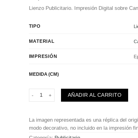
Lienzo
Publicitario.
Impresión
Digital sobre Ca
TIPO
L
MATERIAL
C
IMPRESIÓN
E
MEDIDA (CM)
Playboy | November 2013 cantidad
AÑADIR AL CARRITO
La imagen representada es una réplica del orig
modo decorativo, no incluido en la impresión fin
Categoría:
Publicitario