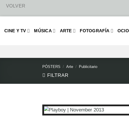
Saltar
al
CINE Y TV
MÚSICA
ARTE
FOTOGRAFÍA
OCI
contenido
PÓSTERS
/
Arte
/
Publicitario
FILTRAR