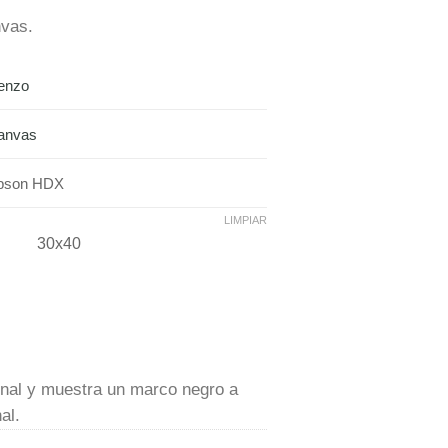
nvas.
ienzo
anvas
pson HDX
LIMPIAR
30x40
inal y muestra un marco negro a
al.