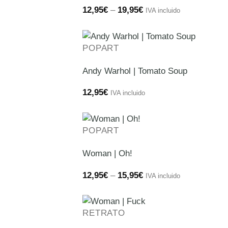
Price
12,95
€
–
19,95
€
IVA incluido
range:
12,95€
through
19,95€
POPART
Andy Warhol | Tomato Soup
12,95
€
IVA incluido
POPART
Woman | Oh!
Price
12,95
€
–
15,95
€
IVA incluido
range:
12,95€
through
15,95€
RETRATO