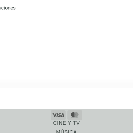
uciones
CINE Y TV
MÚSICA