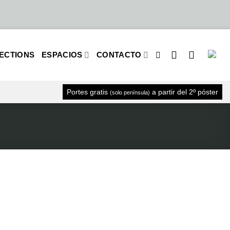
ECTIONS
ESPACIOS
CONTACTO
Portes gratis
a partir del 2º póster
(solo península)