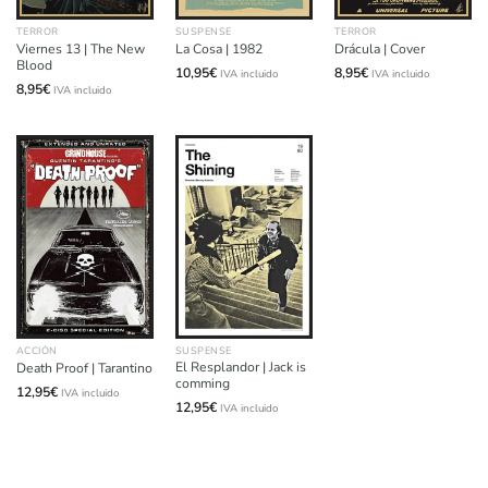
TERROR
SUSPENSE
TERROR
Viernes 13 | The New
La Cosa | 1982
Drácula | Cover
Blood
10,95
€
8,95
€
IVA incluido
IVA incluido
8,95
€
IVA incluido
ACCIÓN
SUSPENSE
El Resplandor | Jack is
Death Proof | Tarantino
comming
12,95
€
IVA incluido
12,95
€
IVA incluido