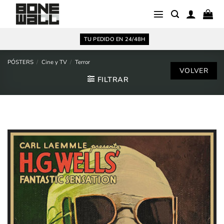
Saltar
al
contenido
TU PEDIDO EN 24/48H
PÓSTERS
/
Cine y TV
/
Terror
FILTRAR