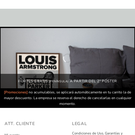
PORTES GRATIS
A PARTIR DEL 2º PÓSTER
(PENÍNSULA)
[Promociones]
no acumulables, se aplicará automáticamente en tu carrito la de
mayor descuento. La empresa se reserva el derecho de cancelarlas en cualquier
momento.
ATT. CLIENTE
LEGAL
Condiciones de Uso, Garantías y