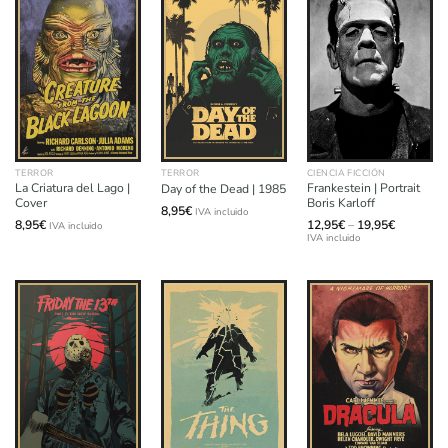
TERROR
TERROR
CIENCIA FICCIÓN
La Criatura del Lago |
Frankestein | Portrait
Day of the Dead | 1985
Cover
Boris Karloff
8,95
€
IVA incluido
Price
8,95
€
12,95
€
–
19,95
€
IVA incluido
range:
IVA incluido
12,95€
through
19,95€