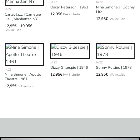
JAZZ
JAZZ
Nina Simone | I Got my
Oscar Peterson | 1963
JAZZ
Life
12,95
€
Cartel Jazz | Carnegie
IVA incluido
12,95
€
Hall, Manhattan NY
IVA incluido
Price
12,95
€
–
19,95
€
range:
IVA incluido
12,95€
through
19,95€
JAZZ
JAZZ
Dizzy Gillespie | 1946
Sonny Rollins | 1978
JAZZ
12,95
€
12,95
€
Nina Simone | Apollo
IVA incluido
IVA incluido
Theatre 1961
12,95
€
IVA incluido