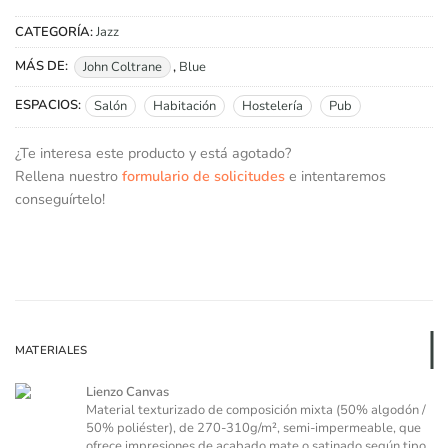
CATEGORÍA:
Jazz
MÁS DE:
John Coltrane
,
Blue
ESPACIOS:
Salón
Habitación
Hostelería
Pub
¿Te interesa este producto y está agotado?
Rellena nuestro
formulario de solicitudes
e intentaremos
conseguírtelo!
MATERIALES
Lienzo Canvas
Material texturizado de composición mixta (50% algodón /
50% poliéster), de 270-310g/m², semi-impermeable, que
ofrece impresiones de acabado mate o satinado según tipo