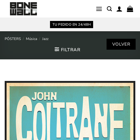
Saltar
al
contenido
TU PEDIDO EN 24/48H
PÓSTERS
/
Música
/
Jazz
FILTRAR