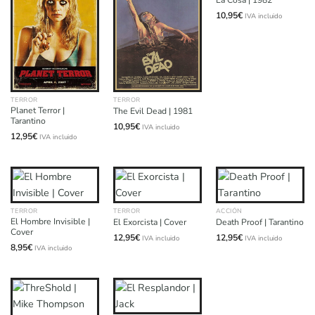
La Cosa | 1982
10,95
€
IVA incluido
TERROR
TERROR
Planet Terror |
The Evil Dead | 1981
Tarantino
10,95
€
IVA incluido
12,95
€
IVA incluido
TERROR
TERROR
ACCIÓN
El Hombre Invisible |
El Exorcista | Cover
Death Proof | Tarantino
Cover
12,95
€
12,95
€
IVA incluido
IVA incluido
8,95
€
IVA incluido