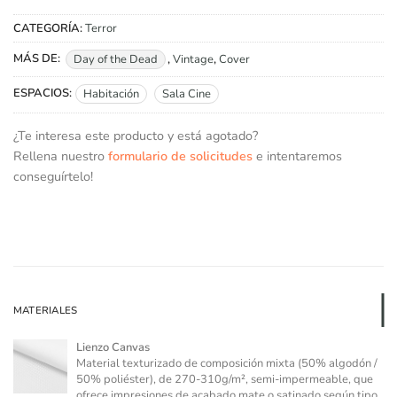
CATEGORÍA:
Terror
MÁS DE:
Day of the Dead
,
Vintage
,
Cover
ESPACIOS:
Habitación
Sala Cine
¿Te interesa este producto y está agotado?
Rellena nuestro
formulario de solicitudes
e intentaremos
conseguírtelo!
MATERIALES
Lienzo Canvas
Material texturizado de composición mixta (50% algodón /
50% poliéster), de 270-310g/m², semi-impermeable, que
ofrece impresiones de acabado mate o satinado según tipo