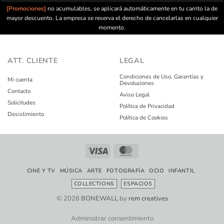
[Promociones]
no acumulables, se aplicará automáticamente en tu carrito la de
mayor descuento. La empresa se reserva el derecho de cancelarlas en cualquier
momento.
ATT. CLIENTE
LEGAL
Condiciones de Uso, Garantías y
Mi cuenta
Devoluciones
Contacto
Aviso Legal
Solicitudes
Política de Privacidad
Desistimiento
Política de Cookies
CINE Y TV
MÚSICA
ARTE
FOTOGRAFÍA
OCIO
INFANTIL
COLLECTIONS
ESPACIOS
© 2026
BONEWALL
by
rem creatives
Administrar consentimiento