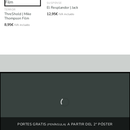
SUSPENSE
El Resplandor | Jack
TERROR
12,95
€
ThreShold | Mike
IVA incluido
Thompson Film
8,95
€
IVA incluido
PORTES GRATIS
A PARTIR DEL 2º PÓSTER
(PENÍNSULA)