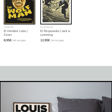
TERROR
SUSPENSE
El Hombre Lobo |
El Resplandor | Jack is
Cover
comming
8,95
€
12,95
€
IVA incluido
IVA incluido