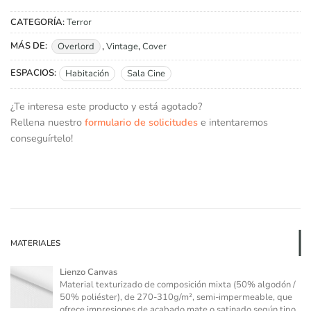
CATEGORÍA:
Terror
MÁS DE:
Overlord
,
Vintage
,
Cover
ESPACIOS:
Habitación
Sala Cine
¿Te interesa este producto y está agotado?
Rellena nuestro
formulario de solicitudes
e intentaremos
conseguírtelo!
MATERIALES
Lienzo Canvas
Material texturizado de composición mixta (50% algodón /
50% poliéster), de 270-310g/m², semi-impermeable, que
ofrece impresiones de acabado mate o satinado según tipo