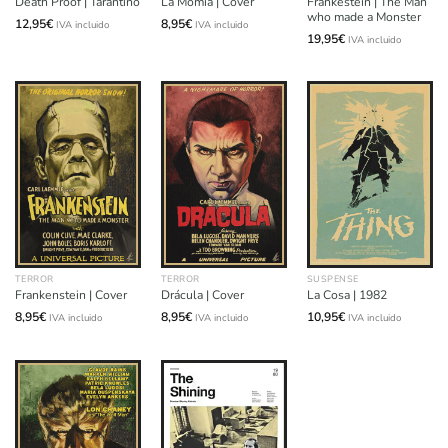
Frankestein | The Man
Death Proof | Tarantino
La Momia | Cover
who made a Monster
12,95
€
8,95
€
IVA incluido
IVA incluido
19,95
€
IVA incluido
TERROR
TERROR
SUSPENSE
Frankenstein | Cover
Drácula | Cover
La Cosa | 1982
8,95
€
8,95
€
10,95
€
IVA incluido
IVA incluido
IVA incluido