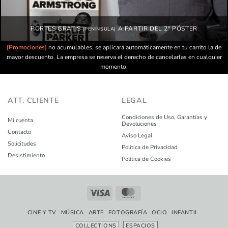
PORTES GRATIS
A PARTIR DEL 2º PÓSTER
(PENÍNSULA)
[Promociones]
no acumulables, se aplicará automáticamente en tu carrito la de
mayor descuento. La empresa se reserva el derecho de cancelarlas en cualquier
momento.
ATT. CLIENTE
LEGAL
Condiciones de Uso, Garantías y
Mi cuenta
Devoluciones
Contacto
Aviso Legal
Solicitudes
Política de Privacidad
Desistimiento
Política de Cookies
CINE Y TV
MÚSICA
ARTE
FOTOGRAFÍA
OCIO
INFANTIL
COLLECTIONS
ESPACIOS