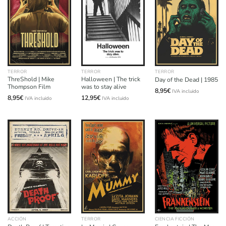
TERROR
TERROR
TERROR
ThreShold | Mike
Halloween | The trick
Day of the Dead | 1985
Thompson Film
was to stay alive
8,95
€
IVA incluido
8,95
€
12,95
€
IVA incluido
IVA incluido
ACCIÓN
TERROR
CIENCIA FICCIÓN